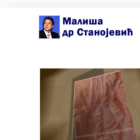
Почетна страна
Биографија
Књиге
Поезија и проза
Изабране студије, чланци, записи
Press clipping
Сећања, људи, догађаји
Контакт