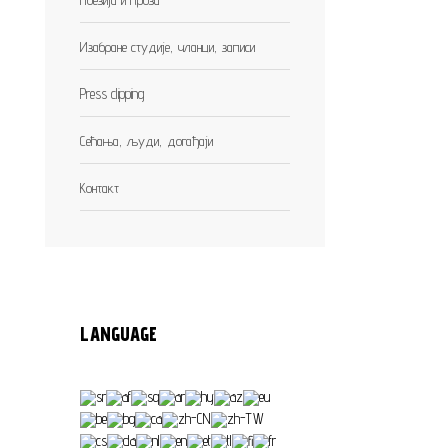
Изабране студије, чланци, записи
Press clipping
Сећања, људи, догађаји
Контакт
LANGUAGE