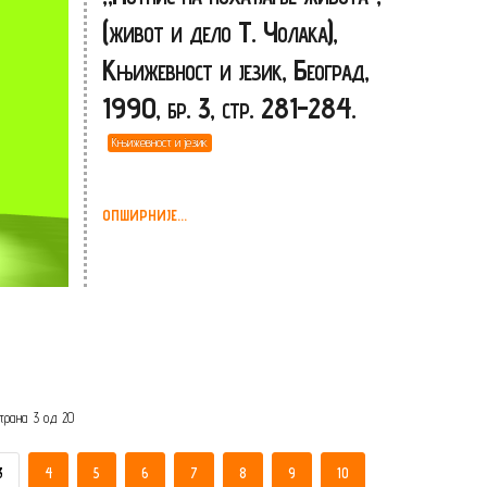
(живот и дело Т. Чолака),
Књижевност и језик, Београд,
1990, бр. 3, стр. 281-284.
Књижевност и језик
ОПШИРНИЈЕ...
трана 3 од 20
3
4
5
6
7
8
9
10