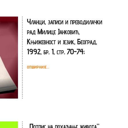
Чланци, записи и преводилачки
рад Милице Јанковић,
Књижевност и језик, Београд,
1992, бр. 1, стр. 70-74;
ОПШИРНИЈЕ...
„Потпис на похађање живота”,