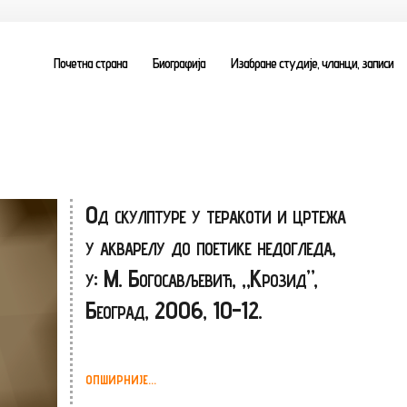
Почетна страна
Биографија
Изабране студије, чланци, записи
Од скулптуре у теракоти и цртежа
у акварелу до поетике недогледа,
у: М. Богосављевић, „Крозид”,
Београд, 2006, 10-12.
ОПШИРНИЈЕ...