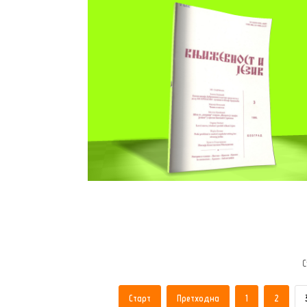
С
Старт
Претходна
1
2