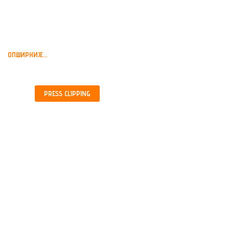
КАРАЂОРЂУ, БЕОГРАД,...
ОПШИРНИЈЕ...
PRESS
CLIPPING