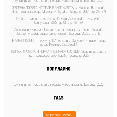
„Зупчаник и птице”, књига песама, Чигоја штампа, Београд, 2025.
ОТВОРЕНА ПОСВЕТА ИСТОРИЈЕ ЈЕДНОГ ЖИВОТА. у: Милован Витезовић,
„Испит код професора Милоша Н. Ђурића, Београд, 2017, стр. 217-219.
Слободна мисао — родослов Радоја Домановића, „Наслеђе”,
Крагујевац, 2025, бр. 61, стр. 121-129.
Исповедни лиризам и Јесењин као инспирација, у: „Горан Лазовић,
„Јесењин у време забрањених летова”, Београд, 2025,стр. 5-12.
ЧИТАЊЕ ПОЕЗИЈЕ — песму „КРЕЈА” из књиге „Зупчаник и птице” гвоори
аутор [Малиша Станојевић]
ТВОРБА, ПРОМЕНА И НОРМА У ЈЕЗИЧКОМ СИСТЕМУ, Зборник радова у
част професору Божи Ћорићу, Београд, 2025.
ПОПУЛАРНО
„Зупчаник и птице”, књига песама, Чигоја штампа, Београд, 2025.
TAGS
Митолошки зборник