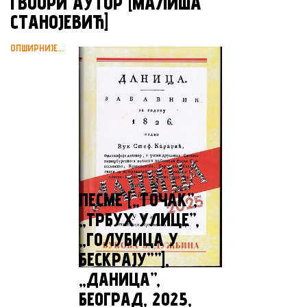
ГВООРИ АУТОР [МАЛИША
СТАНОЈЕВИЋ]
ОПШИРНИЈЕ...
ПЕСМЕ [„TOЧАК”,
„ТРБУХ УЛИЦЕ”,
„ГОЛУБИЦА У
БЕСКРАЈУ””],
„ДАНИЦА”,
БЕОГРАД, 2025,