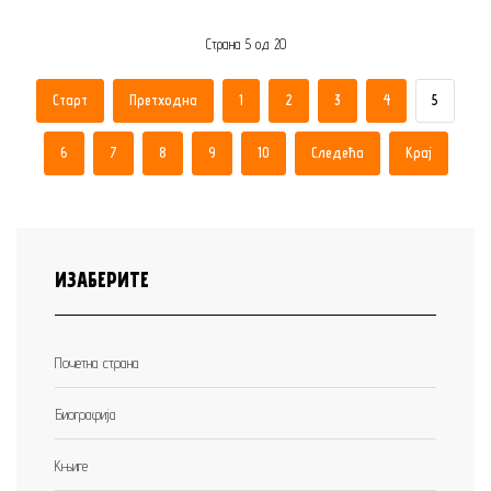
Страна 5 од 20
Старт
Претходна
1
2
3
4
5
6
7
8
9
10
Следећа
Крај
ИЗАБЕРИТЕ
Почетна страна
Биографија
Књиге