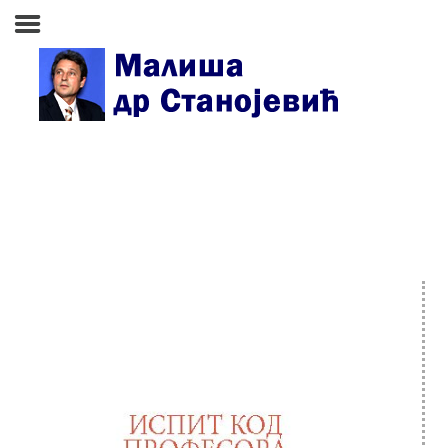
Почетна страна
Биографија
Књиге
Поезија и проза
Изабране студије, чланци,
записи
Press clipping
Сећања, људи, догађаји
Контакт