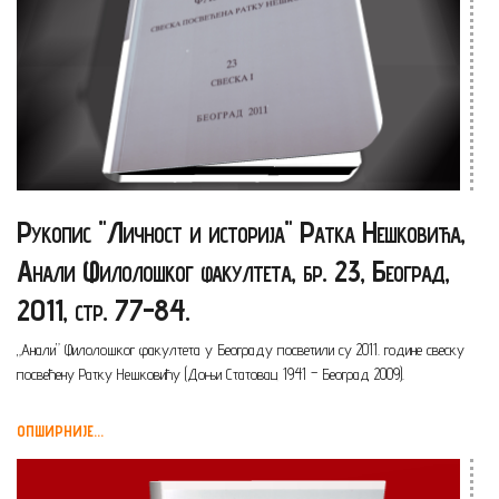
Рукопис "Личност и историја" Ратка Нешковића,
Анали Филолошког факултета, бр. 23, Београд,
2011, стр. 77-84.
„Анали” Филолошког факултета у Београду посветили су 2011. године свеску
посвећену Ратку Нешковићу (Доњи Статовац 1941 – Београд 2009).
ОПШИРНИЈЕ...