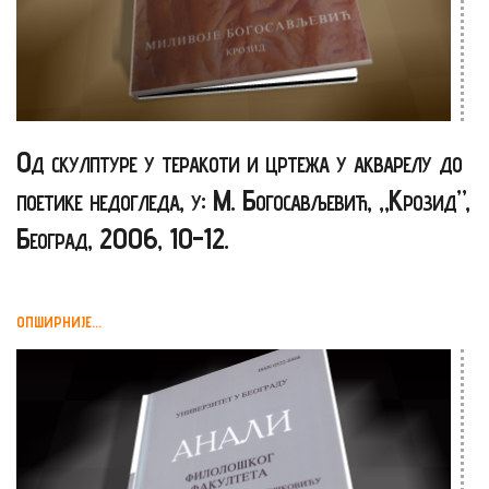
Од скулптуре у теракоти и цртежа у акварелу до
поетике недогледа, у: М. Богосављевић, „Крозид”,
Београд, 2006, 10-12.
ОПШИРНИЈЕ...