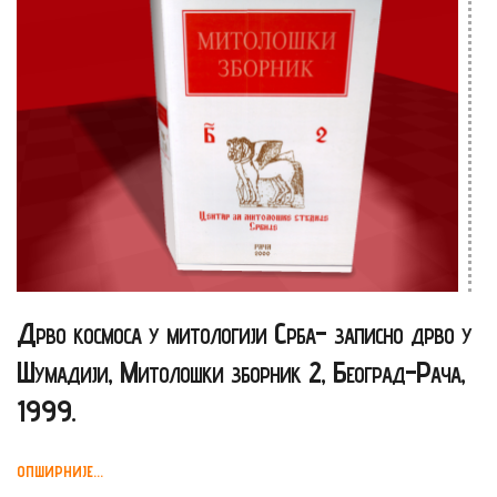
Дрво космоса у митологији Срба- записно дрво у
Шумадији, Митолошки зборник 2, Београд-Рача,
1999.
ОПШИРНИЈЕ...