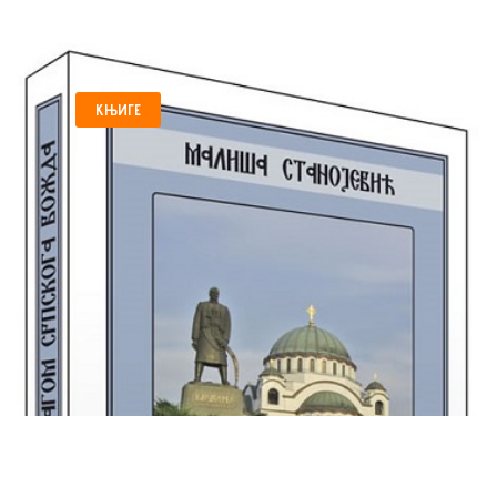
КЊИГЕ
„ТРАГОМ СРПСКОГА
ВОЖДА” ,КЊИГА О