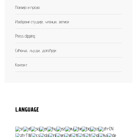
Поезија и проза
Изабране студије, чланци, записи
Press clipping
Сећања, људи, догађаји
Контакт
LANGUAGE