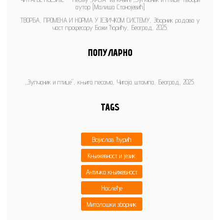
аутор [Малиша Станојевић]
ТВОРБА, ПРОМЕНА И НОРМА У ЈЕЗИЧКОМ СИСТЕМУ, Зборник радова у
част професору Божи Ћорићу, Београд, 2025.
ПОПУЛАРНО
„Зупчаник и птице”, књига песама, Чигоја штампа, Београд, 2025.
TAGS
Војислав Ђурић
Књижевност и језик
Античка књижевност
Наслеђе
Митолошки зборник