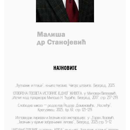
НАЈНОВИЈЕ
„Зупчаник и птице”, књига песама, Чигоја штампа, Београд, 2025.
ОТВОРЕНА ПОСВЕТА ИСТОРИЈЕ ЈЕДНОГ ЖИВОТА. у: Милован Витезовић,
„Испит код професора Милоша Н. Ђурића, Београд, 2017, стр. 217-219.
Слободна мисао — родослов Радоја Домановића, „Наслеђе”,
Крагујевац, 2025, бр. 61, стр. 121-129.
Исповедни лиризам и Јесењин као инспирација, у: „Горан Лазовић,
„Јесењин у време забрањених летова”, Београд, 2025,стр. 5-12.
ЧИТАЊЕ ПОЕЗИЈЕ — песму „КРЕЈА” из књиге „Зупчаник и птице” гвоори