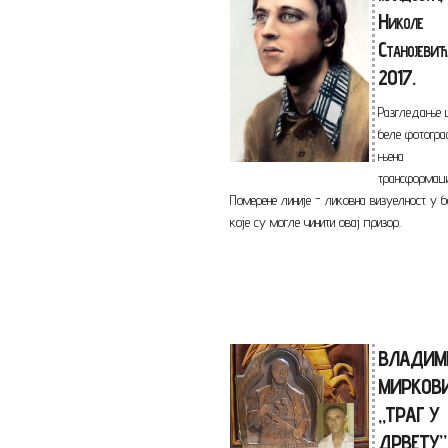
Николе
Станојевић
2017.
Разгледање 
беле фотогра
њена
трансформаци
Померене линије - ликовна визуелност у 
које су могле чинити овај призор.
ВЛАДИМ
МИРКОВ
„ТРАГ У
ДРВЕТУ”