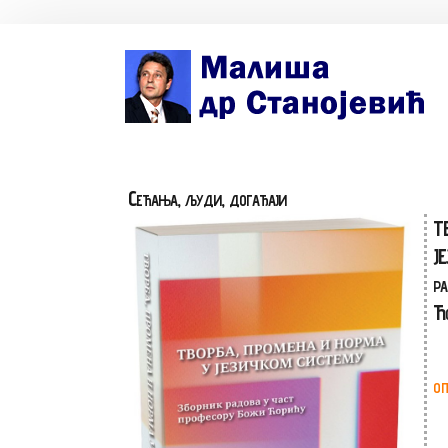
Почетна страна
Биографија
Сећања, људи, догађаји
Књиге
Т
Поезија и проза
Ј
ра
Изабране студије, чланци, записи
Ћо
Press clipping
Сећања, људи, догађаји
ОП
Контакт