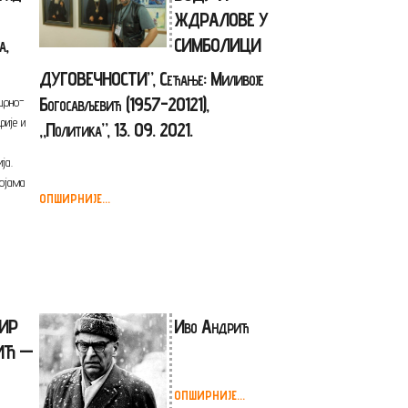
ЖДРАЛОВЕ У
а,
СИМБОЛИЦИ
ДУГОВЕЧНОСТИ”, Сећање: Миливоје
Богосављевић (1957-20121),
црно-
фије и
„Политика”, 13. 09. 2021.
ја.
бојама
ОПШИРНИЈЕ...
ИР
Иво Андрић
ИЋ —
ОПШИРНИЈЕ...