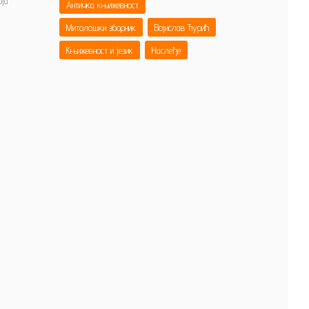
оја
Античка књижевност
Митолошки зборник
Војислав Ђурић
Књижевност и језик
Наслеђе