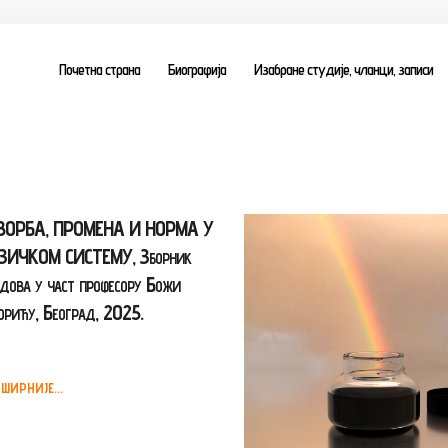
Почетна страна
Биографија
Изабране студије, чланци, записи
ВОРБА, ПРОМЕНА И НОРМА У
ЕЗИЧКОМ СИСТЕМУ, Зборник
дова у част професору Божи
рићу, Београд, 2025.
ШИРНИЈЕ...