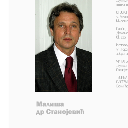
„Зупчан
штампа,
ОТВОРЕ
у: Мило
Милоша 
Слобод
Доманов
61, стр. 
Исповед
у: „Гор
забрање
ЧИТАЊЕ 
„Зупчан
Станоје
ТВОРБА
СИСТЕМ
Божи Ћо