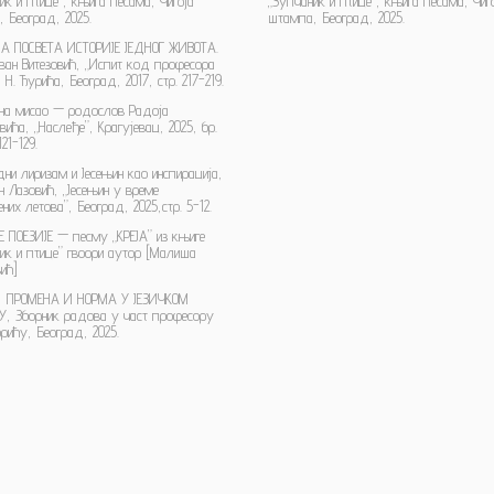
ик и птице”, књига песама, Чигоја
„Зупчаник и птице”, књига песама, Чиг
 Београд, 2025.
штампа, Београд, 2025.
НА ПОСВЕТА ИСТОРИЈЕ ЈЕДНОГ ЖИВОТА.
ван Витезовић, „Испит код професора
Н. Ђурића, Београд, 2017, стр. 217-219.
на мисао — родослов Радоја
ића, „Наслеђе”, Крагујевац, 2025, бр.
121-129.
ни лиризам и Јесењин као инспирација,
ан Лазовић, „Јесењин у време
них летова”, Београд, 2025,стр. 5-12.
ПОЕЗИЈЕ — песму „КРЕЈА” из књиге
ик и птице” гвоори аутор [Малиша
вић]
, ПРОМЕНА И НОРМА У ЈЕЗИЧКОМ
У, Зборник радова у част професору
рићу, Београд, 2025.