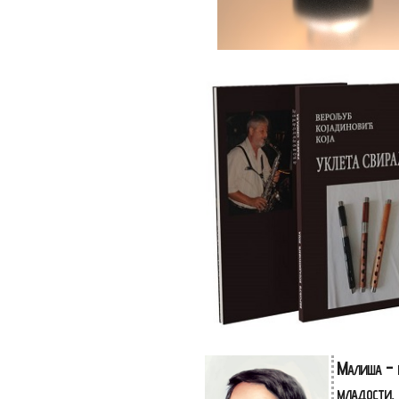
Малиша - 
младости,