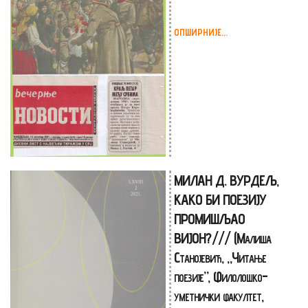
ОПШИРНИЈЕ...
МИЛАН Д. ВУРДЕЉ,
КАКО БИ ПОЕЗИЈУ
ПРОМИШЉАО
ВИЈОН?/// (Малиша
Станојевић, „Читање
поезије”, Филолошко-
уметнички факултет,