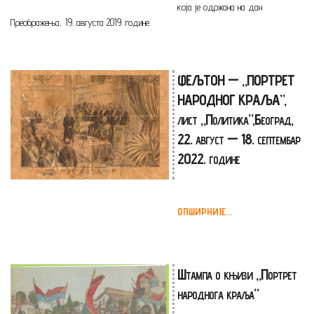
која је одржана на дан
Преображења, 19. августа 2019. године.
ФЕЉТОН — „ПОРТРЕТ
НАРОДНОГ КРАЉА”,
лист „Политика”,Београд,
22. август — 18. септембар
2022. године
ОПШИРНИЈЕ...
Штампа о књизи „Портрет
народнога краља”