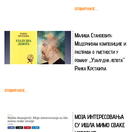
ОПШИРНИЈЕ...
Малиша Станојевић:
Модернизам композиције и
расправа о уметности у
роману „Узалудна лепота”
Ранка Крстајића
ОПШИРНИЈЕ...
МОЈА ИНТЕРЕСОВАЊА
СУ ИШЛА МИМО СВАКЕ