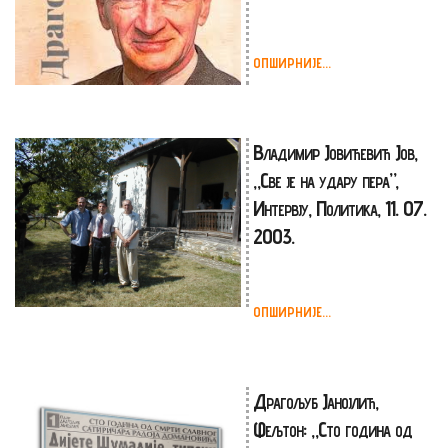
ОПШИРНИЈЕ...
Владимир Јовићевић Јов,
„Све је на удару пера”,
Интервју, Политика, 11. 07.
2003.
ОПШИРНИЈЕ...
Драгољуб Јанојлић,
Фељтон: „Сто година од