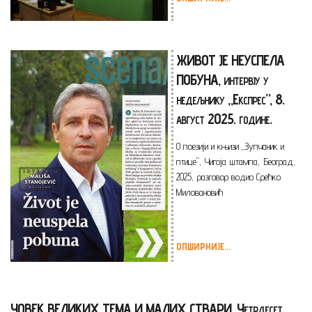
ЖИВОТ ЈЕ НЕУСПЕЛА
ПОБУНА, интервју у
недељнику „Експрес”, 8.
август 2025. године.
О поезији и књизи „Зупчаник и
птице”, Чигоја штампа, Београд,
2025, разговор водио Срећко
Миловановић
ОПШИРНИЈЕ...
ЧОВЕК ВЕЛИКИХ ТЕМА И МАЛИХ СТВАРИ, Четрдесет