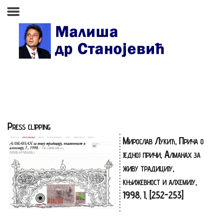
Почетна страна
Биографија
Књиге
Поезија и проза
Press clipping
Изабране студије, чланци,
Мирослав Лукић, Прича о
записи
једној причи, Алманах за
Press clipping
живу традицију,
књижевност и алхемију,
Сећања, људи, догађаји
1998, I, [252-253]
Контакт