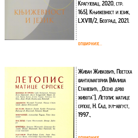
Крагујевац, 2020, стр.
165), Књижевност и језик,
LХVIII/2, Београд, 2021.
ОПШИРНИЈЕ...
Живан Живковић, Поетска
фантазмагорија (Малиша
Станјевић, „Осено дрво
живота”), Летопис матице
српске, Н. Сад, јул-август,
1997.,
ОПШИРНИЈЕ...