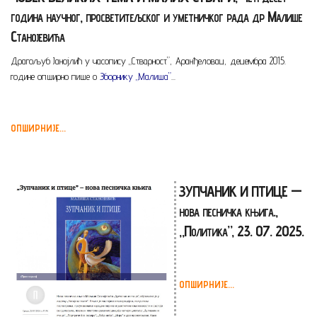
година научног, просветитељског и уметничког рада др Малише
Станојевића
Драгољуб Јанојлић у часопису „Стварност”, Аранђеловац, децембра 2015.
године опширно пише о
Зборнику „Малиша”
...
ОПШИРНИЈЕ...
ЗУПЧАНИК И ПТИЦЕ —
нова песничка књига.,
„Политика”, 23. 07. 2025.
ОПШИРНИЈЕ...