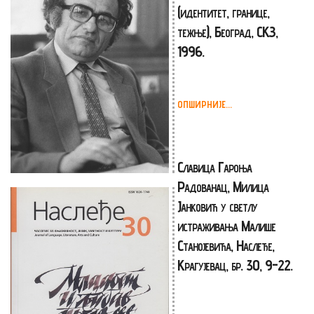
(идентитет, границе,
тежње), Београд, СКЗ,
1996.
ОПШИРНИЈЕ...
Славица Гароња
Радованац, Милица
Јанковић у светлу
истраживања Малише
Станојевића, Наслеђе,
Крагујевац, бр. 30, 9-22.