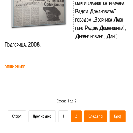
смрти славног сатиричара
Радоја Домановића”
поводом „Зборника Лако
перо Радоја Домановића”,
Дневне новине „Дан”,
Подгорица, 2008.
ОПШИРНИЈЕ...
Страна 1 од 2
Старт
Претходна
1
2
Следећа
Крај