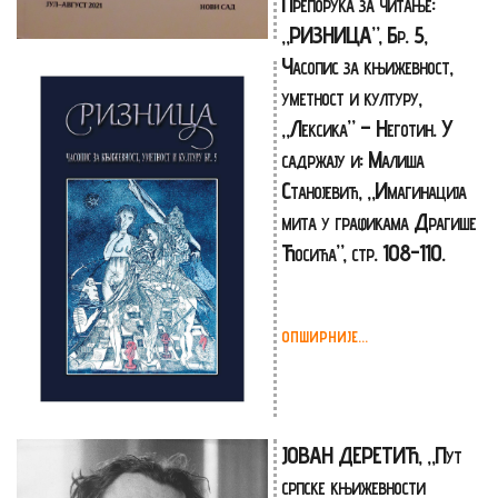
Препорука за читање:
„РИЗНИЦА”, Бр. 5,
Часопис за књижевност,
уметност и културу,
„Лексика” – Неготин. У
садржају и: Малиша
Станојевић, „Имагинација
мита у графикама Драгише
Ћосића”, стр. 108-110.
ОПШИРНИЈЕ...
ЈОВАН ДЕРЕТИЋ, „Пут
српске књижевности