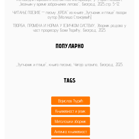
„Јесењин у време забрањених летова”, Београд, 2025,стр. 5-12.
ЧИТАЊЕ ПОЕЗИЈЕ — песму „КРЕЈА” из књиге „Зупчаник и птице” гвоори
аутор [Малиша Станојевић]
ТВОРБА, ПРОМЕНА И НОРМА У ЈЕЗИЧКОМ СИСТЕМУ, Зборник радова у
част професору Божи Ћорићу, Београд, 2025.
ПОПУЛАРНО
„Зупчаник и птице”, књига песама, Чигоја штампа, Београд, 2025.
TAGS
Војислав Ђурић
Књижевност и језик
Митолошки зборник
Античка књижевност