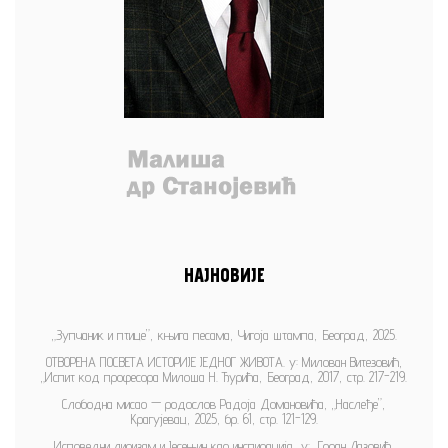
НАЈНОВИЈЕ
„Зупчаник и птице”, књига песама, Чигоја штампа, Београд, 2025.
ОТВОРЕНА ПОСВЕТА ИСТОРИЈЕ ЈЕДНОГ ЖИВОТА. у: Милован Витезовић,
„Испит код професора Милоша Н. Ђурића, Београд, 2017, стр. 217-219.
Слободна мисао — родослов Радоја Домановића, „Наслеђе”,
Крагујевац, 2025, бр. 61, стр. 121-129.
Исповедни лиризам и Јесењин као инспирација, у: „Горан Лазовић,