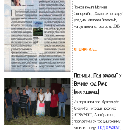
Приказ књиге Малише
Станојевића, „Ходање по ветру”,
уредник Милован Витезовић,
Чигоја штампа, Београд, 2015.
ОПШИРНИЈЕ...
Песници „Под орахом” у
Вучићу код Раче
(крагујевачке)
Из пера новинара Драгољуба
Јанојлића, читаоци часописа
еСТВАРНОСТ, Аранђеловац,
пропратили су традиционалну
манифестацију
„
ПОД ОРАХОМ”
,