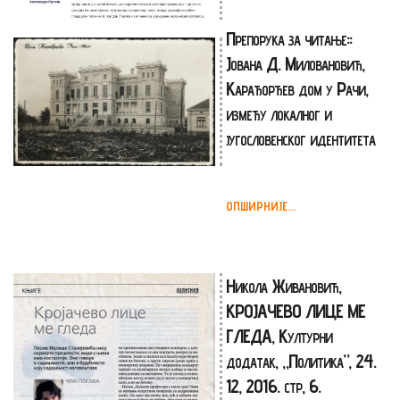
Препорука за читање::
Јована Д. Миловановић,
Карађорђев дом у Рачи,
између локалног и
југословенског идентитета
ОПШИРНИЈЕ...
Никола Живановић,
КРОЈАЧЕВО ЛИЦЕ МЕ
ГЛЕДА, Културни
додатак, „Политика”, 24.
12, 2016. стр, 6.