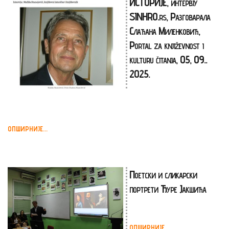
ИСТОРИЈЕ, интервју
SINHRO.rs, Разговарала
Слађана Миленковић,
Portal za književnost i
kulturu čitanja, 05, 09..
2025.
ОПШИРНИЈЕ...
Поетски и сликарски
портрети Ђуре Јакшића
ОПШИРНИЈЕ...