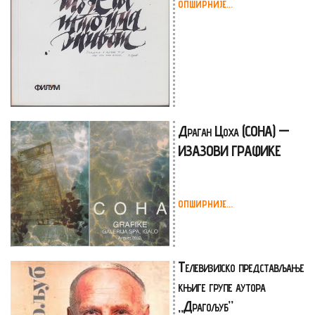
ОПШИРНИЈЕ...
Драган Цоха (COHA) —
ИЗАЗОВИ ГРАФИКЕ
ОПШИРНИЈЕ...
Телевизијско представљање
књиге групе аутора
„Драгољуб”