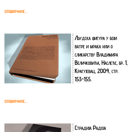
ОПШИРНИЈЕ...
Људска фигура у боји
ватре и мрака или о
сликарству Владимира
Величковића, Наслеђе, бр. 1,
Крагујевац, 2004, стр.
153-155.
ОПШИРНИЈЕ...
Страдија Радоја