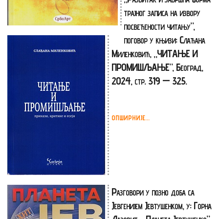
трајног записа на извору
посвећености читању”,
поговор у књизи: Слађана
Миленковић, „ЧИТАЊЕ И
ПРОМИШЉАЊЕ”, Београд,
2024, стр. 319 — 325.
ОПШИРНИЈЕ...
Разговори у позно доба са
Јевгенијем Јевтушенком, у: Горна
Лазовић, „Планета Јевтушенко”,