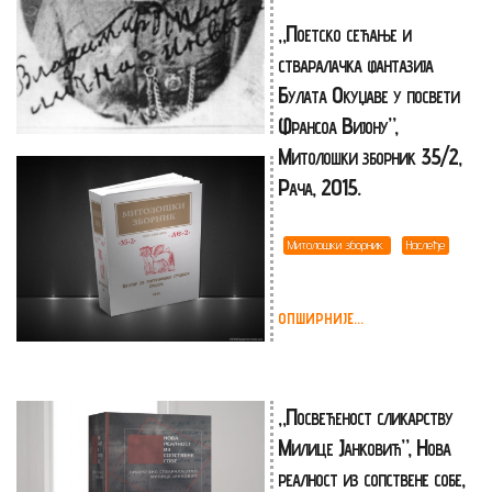
„Поетско сећање и
стваралачка фантазија
Булата Окуџаве у посвети
Франсоа Вијону”,
Митолошки зборник 35/2,
Рача, 2015.
Митолошки зборник
Наслеђе
ОПШИРНИЈЕ...
„Посвећеност сликарству
Милице Јанковић”, Нова
реалност из сопствене собе,