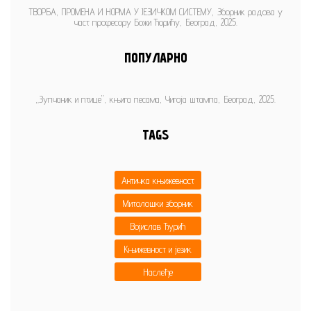
ТВОРБА, ПРОМЕНА И НОРМА У ЈЕЗИЧКОМ СИСТЕМУ, Зборник радова у
част професору Божи Ћорићу, Београд, 2025.
ПОПУЛАРНО
„Зупчаник и птице”, књига песама, Чигоја штампа, Београд, 2025.
TAGS
Античка књижевност
Митолошки зборник
Војислав Ђурић
Књижевност и језик
Наслеђе