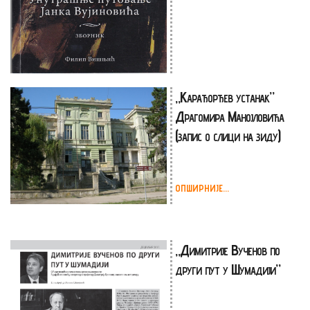
„Карађорђев устанак”
Драгомира Манојловића
(запис о слици на зиду)
ОПШИРНИЈЕ...
„Димитрије Вученов по
други пут у Шумадији”