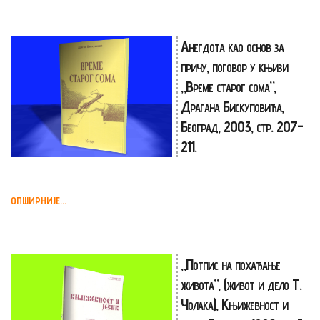
Анегдота као основ за
причу, поговор у књизи
„Време старог сома”,
Драгана Бискуповића,
Београд, 2003, стр. 207-
211.
ОПШИРНИЈЕ...
„Потпис на похађање
живота”, (живот и дело Т.
Чолака), Књижевност и