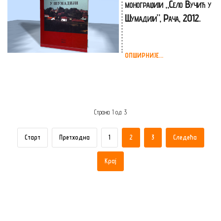
монографији „Село Вучић у
Шумадији”, Рача, 2012.
ОПШИРНИЈЕ...
Страна 1 од 3
Старт
Претходна
1
2
3
Следећа
Крај