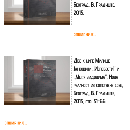
Београд, В. Градиште,
2015.
ОПШИРНИЈЕ...
Две књиге Милице
Јанковић: „Исповести” и
„Међу зидовима”, Нова
реалност из сопствене собе,
Београд, В. Градиште,
2015, стp. 51-66
ОПШИРНИЈЕ...