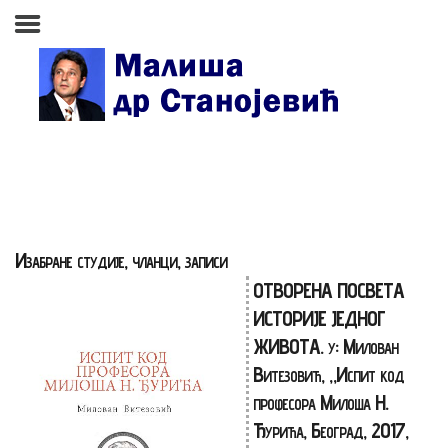
Почетна страна
Биографија
Књиге
Поезија и проза
Изабране студије, чланци, записи
Изабране студије, чланци,
ОТВОРЕНА ПОСВЕТА
записи
ИСТОРИЈЕ ЈЕДНОГ
Press clipping
ЖИВОТА. у: Милован
Витезовић, „Испит код
Сећања, људи, догађаји
професора Милоша Н.
Контакт
Ђурића, Београд, 2017,