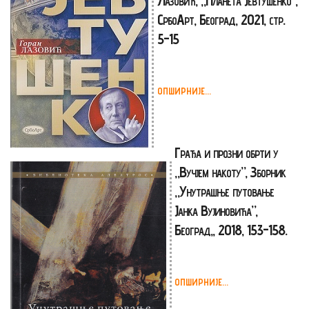
СрбоАрт, Београд, 2021, стр.
5-15
ОПШИРНИЈЕ...
Грађа и прозни обрти у
„Вучјем накоту”, Зборник
„Унутрашње путовање
Јанка Вујиновића”,
Београд,, 2018, 153-158.
ОПШИРНИЈЕ...