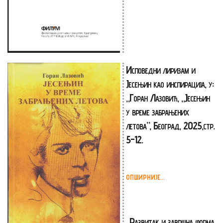
Исповедни лиризам и
Јесењин као инспирација, у:
„Горан Лазовић, „Јесењин
у време забрањених
летова”, Београд, 2025,стр.
5-12.
ОПШИРНИЈЕ...
„Развитак и завршна форма