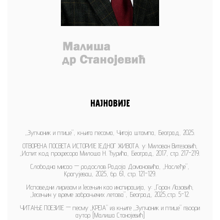
НАЈНОВИЈЕ
„Зупчаник и птице”, књига песама, Чигоја штампа, Београд, 2025.
ОТВОРЕНА ПОСВЕТА ИСТОРИЈЕ ЈЕДНОГ ЖИВОТА. у: Милован Витезовић,
„Испит код професора Милоша Н. Ђурића, Београд, 2017, стр. 217-219.
Слободна мисао — родослов Радоја Домановића, „Наслеђе”,
Крагујевац, 2025, бр. 61, стр. 121-129.
Исповедни лиризам и Јесењин као инспирација, у: „Горан Лазовић,
„Јесењин у време забрањених летова”, Београд, 2025,стр. 5-12.
ЧИТАЊЕ ПОЕЗИЈЕ — песму „КРЕЈА” из књиге „Зупчаник и птице” гвоори
аутор [Малиша Станојевић]