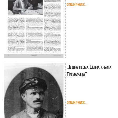
ОПШИРНИЈЕ...
„Једна песма Џепна књига
Песмарица”
ОПШИРНИЈЕ...