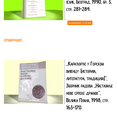
језик, Београд, 1990, бр. 3,
стр. 281-284.
Књижевност и језик
ОПШИРНИЈЕ...
„Карађорђе у Горском
вијенцу: (историја,
литература, традиција)”,
Зборник радова „Настајање
нове српске државе”,
Велика Плана, 1998, стр.
163-170.