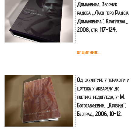
Доманвића, Зборник
радова „Лако перо Радоја
Домановића”, Крагујевац,
2008, стр. 117-124.
ОПШИРНИЈЕ...
Од скулптуре у теракоти и
цртежа у акварелу до
поетике недогледа, у: М.
Богосављевић, „Крозид”,
Београд, 2006, 10-12.