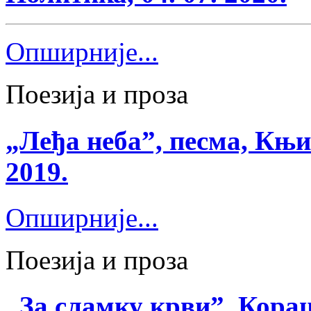
Опширније...
Поезија и проза
„Леђа неба”, песма, Књи
2019.
Опширније...
Поезија и проза
„За сламку крви”, Кораци