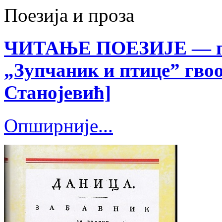
Поезија и проза
ЧИТАЊЕ ПОЕЗИЈЕ — пе
„Зупчаник и птице” гво
Станојевић]
Опширније...