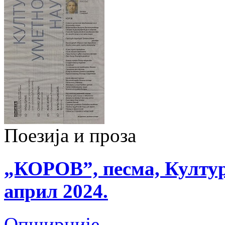
Поезија и проза
„КОРОВ”, песма, Култур
април 2024.
Опширније...