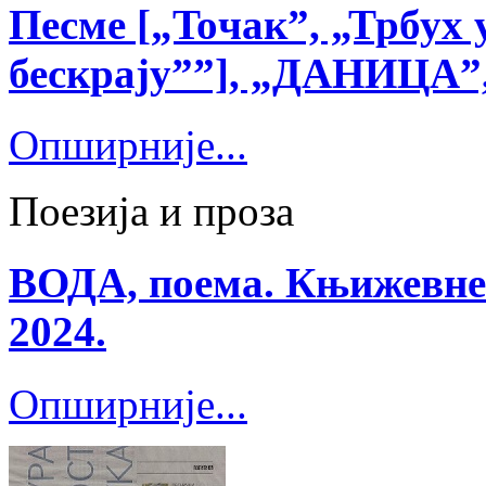
Песме [„Toчак”, „Трбух 
бескрају””], „ДАНИЦА”, 
Опширније...
Поезија и проза
ВОДА, поема. Књижевне 
2024.
Опширније...